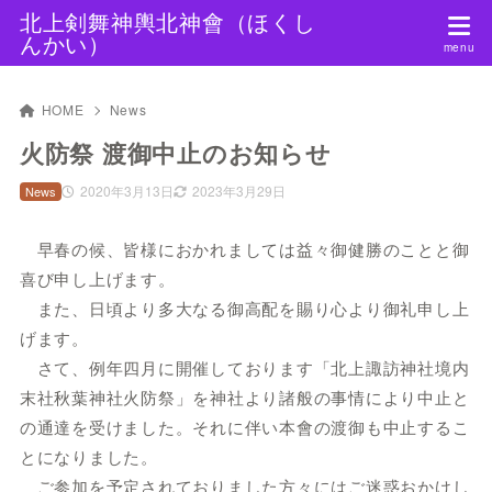
北上剣舞神輿北神會（ほくし
んかい）
HOME
News
火防祭 渡御中止のお知らせ
2020年3月13日
2023年3月29日
News
早春の候、皆様におかれましては益々御健勝のことと御
喜び申し上げます。
また、日頃より多大なる御高配を賜り心より御礼申し上
げます。
さて、例年四月に開催しております「北上諏訪神社境内
末社秋葉神社火防祭」を神社より諸般の事情により中止と
の通達を受けました。それに伴い本會の渡御も中止するこ
とになりました。
ご参加を予定されておりました方々にはご迷惑おかけし